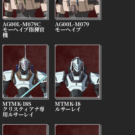
AG00L-M079C
AG00L-M079
モーヘイブ指揮官
モーヘイブ
機
MTMK-18S
MTMK-18
クリスティアナ専
ルサーレイ
用ルサーレイ