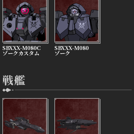
SBXXX-M080C
SBXXX-M080
ゾークカスタム
ゾーク