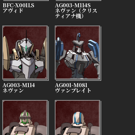
BFC-X001LS
AG003-M114S
アヴィド
ネヴァン（クリス
ティアナ機）
AG003-M114
AG001-M081
ネヴァン
ヴァンプレイト